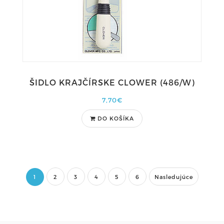
ŠIDLO KRAJČÍRSKE CLOWER (486/W)
7,70€
DO KOŠÍKA
1
2
3
4
5
6
Nasledujúce