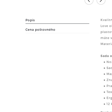
Kvalit
Popis
Love 
Cena poštovného
plasto
máte v
Materiá
Sada o
● Nož
● Sadu
● Magn
● Znač
● Pra
● Text
● Erg
● 12 k