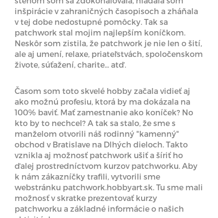
stehom som sa zdokonaľovala, hľadala som
inšpirácie v zahraničných časopisoch a zháňala
v tej dobe nedostupné pomôcky. Tak sa
patchwork stal mojim najlepším koníčkom.
Neskôr som zistila, že patchwork je nie len o šití,
ale aj umení, relaxe, priateľstvách, spoločenskom
živote, súťažení, charite... atď.
Časom som toto skvelé hobby začala vidieť aj
ako možnú profesiu, ktorá by ma dokázala na
100% baviť. Mať zamestnanie ako koníček? No
kto by to nechcel? A tak sa stalo, že sme s
manželom otvorili náš rodinný "kamenný"
obchod v Bratislave na Dlhých dieloch. Takto
vznikla aj možnosť patchwork ušiť a šíriť ho
ďalej prostredníctvom kurzov patchworku. Aby
k nám zákazníčky trafili, vytvorili sme
webstránku patchwork.hobbyart.sk. Tu sme mali
možnosť v skratke prezentovať kurzy
patchworku a základné informácie o našich