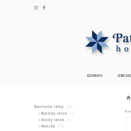
DOMOV
OBCH
Bavlnené látky
241
V t
Balíčky látok
11
Rolky látok
14
Metráž
216