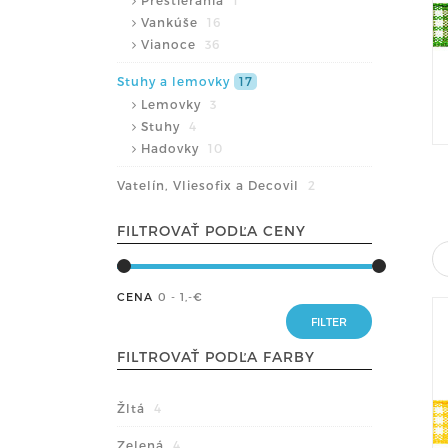
Prestierania
1
Vankúše
16
Vianoce
36
Stuhy a lemovky
17
Lemovky
3
Stuhy
4
Hadovky
10
Vatelín, Vliesofix a Decovil
2
FILTROVAŤ PODĽA CENY
CENA
0 - 1
,-€
FILTROVAŤ PODĽA FARBY
Žltá
4
Zelená
4