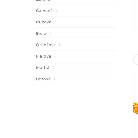
Červená
2
Ružová
2
Biela
1
Oranžová
1
Fialová
1
Modrá
1
Béžová
1