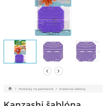
Pomôcky na patchwork
Kreatívne šablóny
Kanzashi šablóna