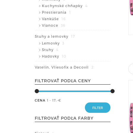
Kuchynské chňapky
4
Prestierania
1
Vankúše
16
Vianoce
36
Stuhy a lemovky
17
Lemovky
3
Stuhy
4
Hadovky
10
Vatelín, Vliesofix a Decovil
2
FILTROVAŤ PODĽA CENY
CENA
1 - 17
,-€
FILTROVAŤ PODĽA FARBY