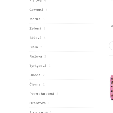
Fialová
4
Červená
3
Modrá
3
N
Zelená
3
Béžová
3
Biela
2
Ružová
2
Tyrkysová
2
Hnedá
2
Čierna
2
Pestrofarebná
2
Oranžová
1
Strieborná
1