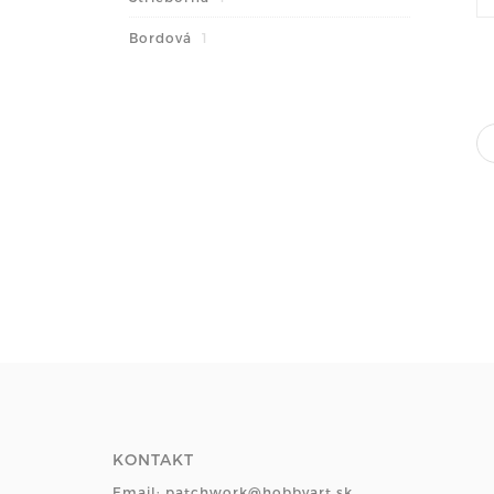
Bordová
1
KONTAKT
Email: patchwork@hobbyart.sk