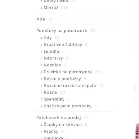
Rolky látok
14
Metráž
216
Nite
10
Pomôcky na patchwork
90
Ihly
10
Kreatívne šablóny
3
Lepidlá
1
Náprstky
2
Nožnice
3
Pravítka na patchwork
20
Rezacie podložky
5
Rotačné rezače a čepele
10
Rôzne
20
Špendlíky
5
Značkovacie pomôcky
11
Patchwork na predaj
74
Čiapky na konvice
6
Hračky
8
Ihelníčky
3