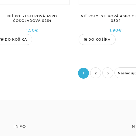
NIŤ POLYESTEROVÁ ASPO
NIŤ POLYESTEROVÁ ASPO 
ČOKOLÁDOVÁ 0264
0504
1,50€
1,90€
DO KOŠÍKA
DO KOŠÍKA
1
2
3
Nasleduj
INFO
N