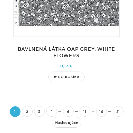
BAVLNENÁ LÁTKA OAP GREY, WHITE
FLOWERS
0,55€
DO KOŠÍKA
1
2
3
4
6
11
16
21
Nasledujúce