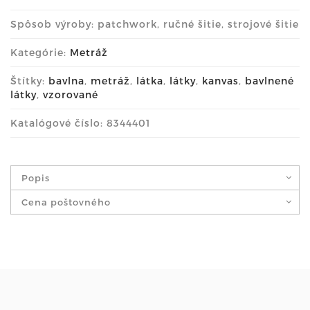
Spôsob výroby: patchwork, ručné šitie, strojové šitie
Kategórie:
Metráž
Štítky:
bavlna
,
metráž
,
látka
,
látky
,
kanvas
,
bavlnené
látky
,
vzorované
Katalógové číslo: 8344401
Popis
Cena poštovného