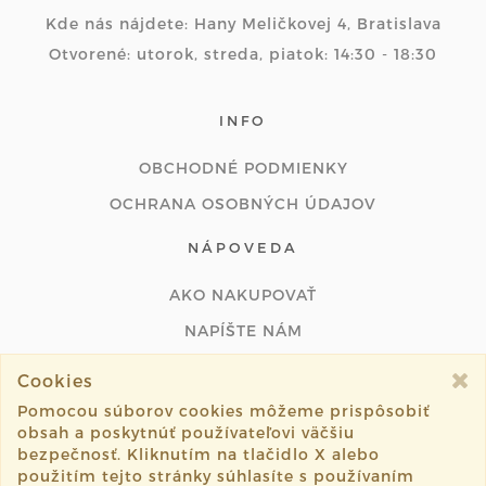
Kde nás nájdete: Hany Meličkovej 4, Bratislava
Otvorené: utorok, streda, piatok: 14:30 - 18:30
INFO
OBCHODNÉ PODMIENKY
OCHRANA OSOBNÝCH ÚDAJOV
NÁPOVEDA
AKO NAKUPOVAŤ
NAPÍŠTE NÁM
ODSTÚPIŤ OD ZMLUVY ONLINE
Cookies
Pomocou súborov cookies môžeme prispôsobiť
obsah a poskytnúť používateľovi väčšiu
bezpečnosť. Kliknutím na tlačidlo X alebo
použitím tejto stránky súhlasíte s používaním
©2026 hobbyart.sk všetky práva vyhradené.