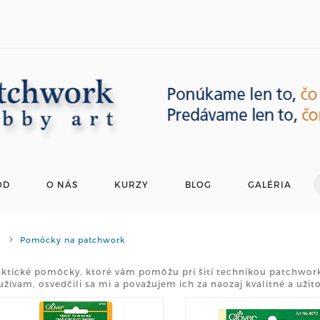
OD
O NÁS
KURZY
BLOG
GALÉRIA
Pomôcky na patchwork
aktické pomôcky, ktoré vám pomôžu pri šití technikou patchwork
žívam, osvedčili sa mi a považujem ich za naozaj kvalitné a užit