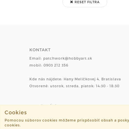
RESET FILTRA
KONTAKT
Email: patchwork@hobbyart.sk
mobil: 0903 212 356
Kde nás nájdete: Hany Meličkovej 4, Bratislava
Otvorené: utorok, streda, piatok: 14:30 - 18:30
Cookies
Pomocou súborov cookies môžeme prispôsobiť obsah a poskytnú
©2026 hobbyart.sk všetky práva vyhradené.
cookies.