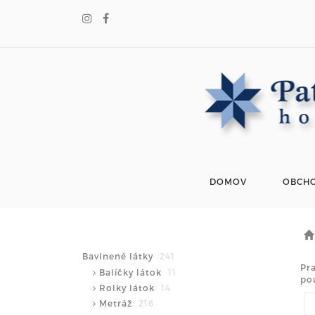
DOMOV
OBCH
Bavlnené látky
241
Pr
Balíčky látok
11
pou
Rolky látok
14
Metráž
216