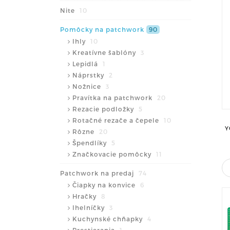
Nite
10
Pomôcky na patchwork
90
Ihly
10
Kreatívne šablóny
3
Lepidlá
1
Náprstky
2
Nožnice
3
Pravítka na patchwork
20
Rezacie podložky
5
Rotačné rezače a čepele
10
Y
Rôzne
20
Špendlíky
5
Značkovacie pomôcky
11
Patchwork na predaj
74
Čiapky na konvice
6
Hračky
8
Ihelníčky
3
Kuchynské chňapky
4