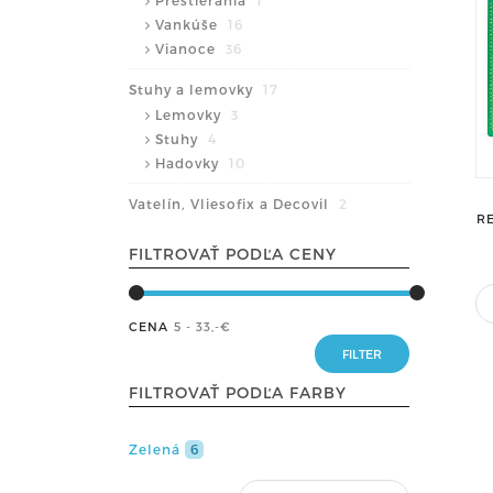
Prestierania
1
Vankúše
16
Vianoce
36
Stuhy a lemovky
17
Lemovky
3
Stuhy
4
Hadovky
10
Vatelín, Vliesofix a Decovil
2
RE
FILTROVAŤ PODĽA CENY
CENA
5 - 33
,-€
FILTROVAŤ PODĽA FARBY
Zelená
6