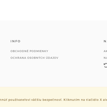
INFO
N
OBCHODNÉ PODMIENKY
A
OCHRANA OSOBNÝCH ÚDAJOV
N
ť používateľovi väčšiu bezpečnosť. Kliknutím na tlačidlo X ale