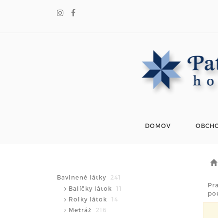
DOMOV
OBCH
Bavlnené látky
241
Pr
Balíčky látok
11
pou
Rolky látok
14
Metráž
216