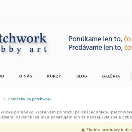
OD
O NÁS
KURZY
BLOG
GALÉRIA
Pomôcky na patchwork
aktické pomôcky, ktoré vám pomôžu pri šití technikou patchwork
žívam, osvedčili sa mi a považujem ich za naozaj kvalitné a užit
Žiadne produkty k disp