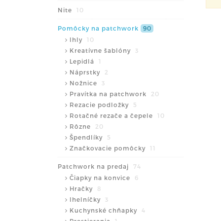
Nite
10
Pomôcky na patchwork
90
Ihly
10
Kreatívne šablóny
3
Lepidlá
1
Náprstky
2
Nožnice
3
Pravítka na patchwork
20
Rezacie podložky
5
Rotačné rezače a čepele
10
Rôzne
20
Špendlíky
5
Značkovacie pomôcky
11
Patchwork na predaj
74
Čiapky na konvice
6
Hračky
8
Ihelníčky
3
Kuchynské chňapky
4