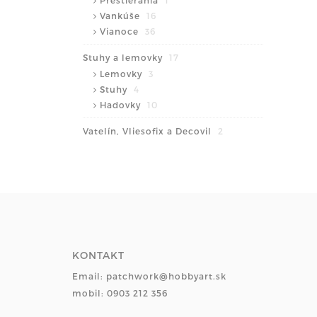
Prestierania
1
Vankúše
16
Vianoce
36
Stuhy a lemovky
17
Lemovky
3
Stuhy
4
Hadovky
10
Vatelín, Vliesofix a Decovil
2
KONTAKT
Email: patchwork@hobbyart.sk
mobil: 0903 212 356