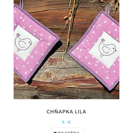
CHŇAPKA LILA
5,-€
DO KOŠÍKA