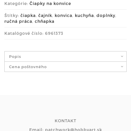
Kategórie:
Čiapky na konvice
Štítky:
čiapka
,
čajník
,
konvica
,
kuchyňa
,
doplnky
,
ručná práca
,
chňapka
Katalógové číslo: 6961373
Popis
Cena poštovného
KONTAKT
Email: patchwork@hobbyart.sk