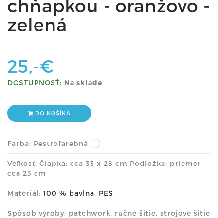
chňapkou - oranžovo -
zelená
25,-€
DOSTUPNOSŤ:
Na sklade
DO KOŠÍKA
Farba:
Pestrofarebná
Veľkosť: Čiapka: cca 33 x 28 cm Podložka: priemer
cca 23 cm
Materiál:
100 % bavlna
,
PES
Spôsob výroby: patchwork, ručné šitie, strojové šitie