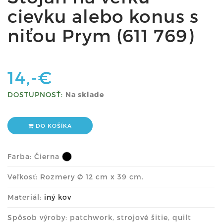
cievku alebo konus s
niťou Prym (611 769)
14,-€
DOSTUPNOSŤ:
Na sklade
DO KOŠÍKA
Farba:
Čierna
Veľkosť: Rozmery Ø 12 cm x 39 cm.
Materiál:
iný kov
Spôsob výroby: patchwork, strojové šitie, quilt