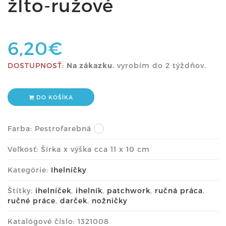
žlto-ružové
6,20€
DOSTUPNOSŤ:
Na zákazku.
vyrobím do 2 týždňov.
DO KOŠÍKA
Farba:
Pestrofarebná
Veľkosť: Šírka x výška cca 11 x 10 cm
Kategórie:
Ihelníčky
Štítky:
ihelníček
,
ihelník
,
patchwork
,
ručná práca
,
ručné práce
,
darček
,
nožničky
Katalógové číslo: 1321008